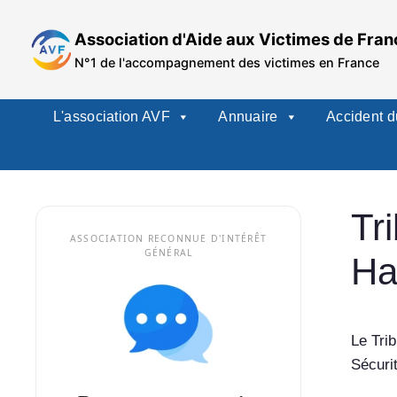
Aller
au
Association d'Aide aux Victimes de Fran
contenu
N°1 de l'accompagnement des victimes en France
L'association AVF
Annuaire
Accident du
Tr
ASSOCIATION RECONNUE D'INTÉRÊT
GÉNÉRAL
Ha
Le Trib
Sécuri