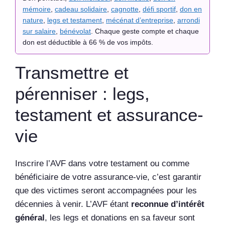
mémoire
,
cadeau solidaire
,
cagnotte
,
défi sportif
,
don en
nature
,
legs et testament
,
mécénat d’entreprise
,
arrondi
sur salaire
,
bénévolat
. Chaque geste compte et chaque
don est déductible à 66 % de vos impôts.
Transmettre et
pérenniser : legs,
testament et assurance-
vie
Inscrire l’AVF dans votre testament ou comme
bénéficiaire de votre assurance-vie, c’est garantir
que des victimes seront accompagnées pour les
décennies à venir. L’AVF étant
reconnue d’intérêt
général
, les legs et donations en sa faveur sont